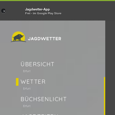
Jagdwetter-App
×
Frei - im Google Play Store
ÜBERSICHT
Erfurt
WETTER
Erfurt
BÜCHSENLICHT
Erfurt