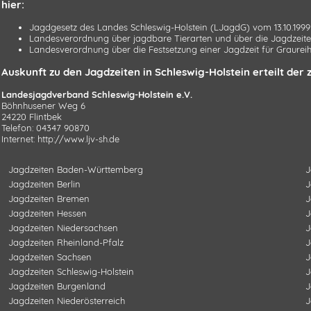
hier:
Jagdgesetz des Landes Schleswig-Holstein (LJagdG)
vom 13.10.1999
Landesverordnung über jagdbare Tierarten und über die Jagdzeit
Landesverordnung über die Festsetzung einer Jagdzeit für Graurei
Auskunft zu den Jagdzeiten in Schleswig-Holstein erteilt de
Landesjagdverband Schleswig-Holstein e.V.
Böhnhusener Weg 6
24220 Flintbek
Telefon: 04347 90870
Internet:
http://www.ljv-sh.de
Jagdzeiten
Baden-Württemberg
J
Jagdzeiten
Berlin
J
Jagdzeiten
Bremen
J
Jagdzeiten
Hessen
J
Jagdzeiten
Niedersachsen
J
Jagdzeiten
Rheinland-Pfalz
J
Jagdzeiten
Sachsen
J
Jagdzeiten
Schleswig-Holstein
J
Jagdzeiten
Burgenland
J
Jagdzeiten
Niederösterreich
J