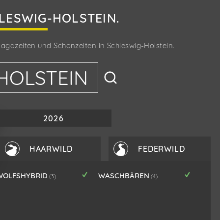
LESWIG-HOLSTEIN
.
 Jagdzeiten und Schonzeiten in
Schleswig-Holstein
.
HOLSTEIN
2026
HAARWILD
FEDERWILD
WOLFSHYBRID
WASCHBÄREN
(3)
(4)