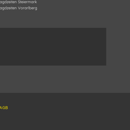
agdzeiten
Steiermark
agdzeiten
Vorarlberg
AGB