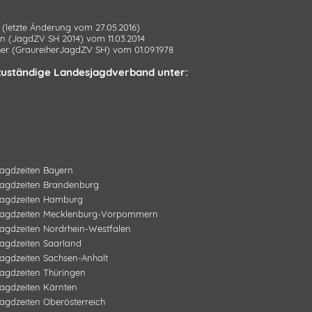
 (letzte Änderung vom 27.05.2016)
en (JagdZV SH 2014)
vom 11.03.2014
her (GraureiherJagdZV SH)
vom 01.09.1978
r zuständige Landesjagdverband unter:
agdzeiten
Bayern
agdzeiten
Brandenburg
agdzeiten
Hamburg
agdzeiten
Mecklenburg-Vorpommern
agdzeiten
Nordrhein-Westfalen
agdzeiten
Saarland
agdzeiten
Sachsen-Anhalt
agdzeiten
Thüringen
agdzeiten
Kärnten
agdzeiten
Oberösterreich