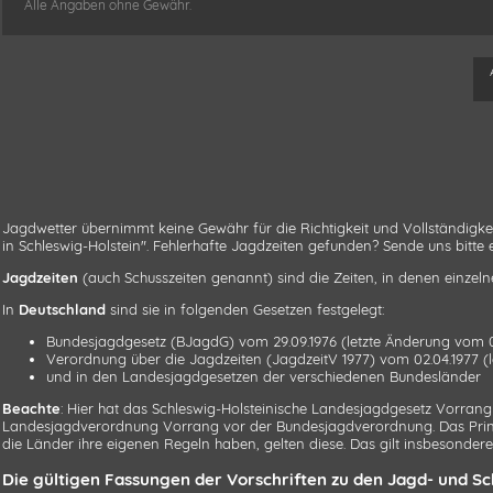
Alle Angaben ohne Gewähr.
Jagdwetter übernimmt keine Gewähr für die Richtigkeit und Vollständigk
in Schleswig-Holstein". Fehlerhafte Jagdzeiten gefunden? Sende uns bitte
Jagdzeiten
(auch Schusszeiten genannt) sind die Zeiten, in denen einzel
In
Deutschland
sind sie in folgenden Gesetzen festgelegt:
Bundesjagdgesetz (BJagdG)
vom 29.09.1976 (letzte Änderung vom 0
Verordnung über die Jagdzeiten (JagdzeitV 1977)
vom 02.04.1977 (
und in den Landesjagdgesetzen der verschiedenen Bundesländer
Beachte
: Hier hat das Schleswig-Holsteinische Landesjagdgesetz Vorran
Landesjagdverordnung Vorrang vor der Bundesjagdverordnung. Das Prinzip
die Länder ihre eigenen Regeln haben, gelten diese. Das gilt insbesondere
Die gültigen Fassungen der Vorschriften zu den Jagd- und Sc