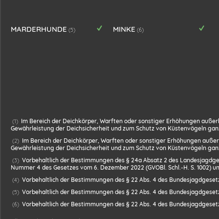
MARDERHUNDE
MINKE
(5)
(6)
Im Bereich der Deichkörper, Warften oder sonstiger Erhöhungen außerh
(
1
)
Gewährleistung der Deichsicherheit und zum Schutz von Küstenvögeln gan
Im Bereich der Deichkörper, Warften oder sonstiger Erhöhungen außer
(
2
)
Gewährleistung der Deichsicherheit und zum Schutz von Küstenvögeln gan
Vorbehaltlich der Bestimmungen des § 24a Absatz 2 des Landesjagdgese
(
3
)
Nummer 4 des Gesetzes vom 6. Dezember 2022 (GVOBl. Schl.-H. S. 1002) un
Vorbehaltlich der Bestimmungen des § 22 Abs. 4 des Bundesjagdgeset
(
4
)
Vorbehaltlich der Bestimmungen des § 22 Abs. 4 des Bundesjagdgeset
(
5
)
Vorbehaltlich der Bestimmungen des § 22 Abs. 4 des Bundesjagdgeset
(
6
)